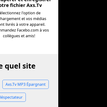
otre fichier Axs.Tv
électionnez l'option de
chargement et vos médias
nt livrés à votre appareil.
mandez Facebo.com à vos
collègues et amis!
 quel site
Axs.Tv MP3 Épargnant
éléspectateur