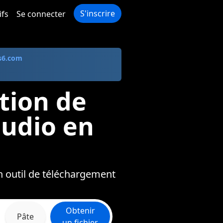
S'inscrire
ifs
Se connecter
s6.com
tion de
audio en
n outil de téléchargement
Obtenir
Pâte
un fichier