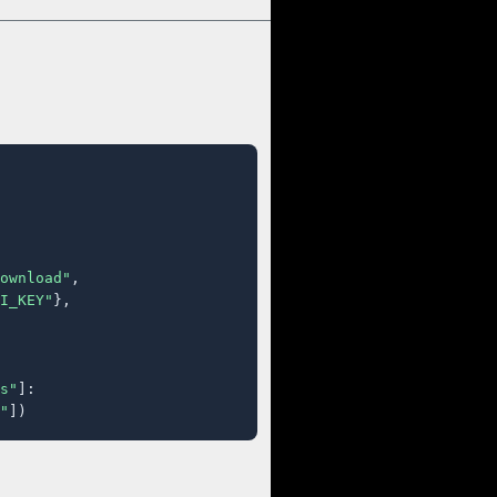
ownload"
,

I_KEY"
},

s"
]:

"
])