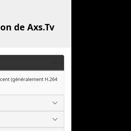
ion de Axs.Tv
jacent (généralement H.264