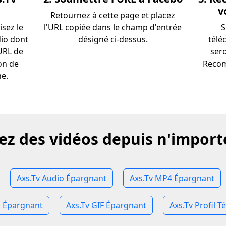
v
Retournez à cette page et placez
isez le
l'URL copiée dans le champ d'entrée
S
dio dont
désigné ci-dessus.
télé
'URL de
sero
on de
Recom
me.
ez des vidéos depuis n'importe
Axs.Tv Audio Épargnant
Axs.Tv MP4 Épargnant
o Épargnant
Axs.Tv GIF Épargnant
Axs.Tv Profil T