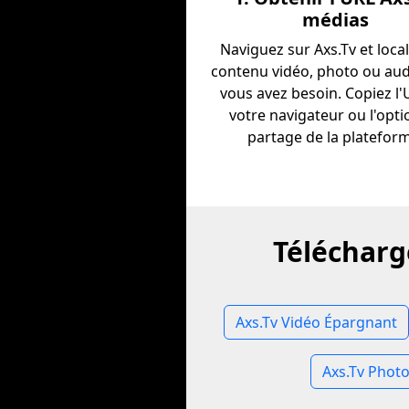
médias
Naviguez sur Axs.Tv et local
contenu vidéo, photo ou au
vous avez besoin. Copiez l
votre navigateur ou l'opti
partage de la platefor
Télécharg
Axs.Tv Vidéo Épargnant
Axs.Tv Phot