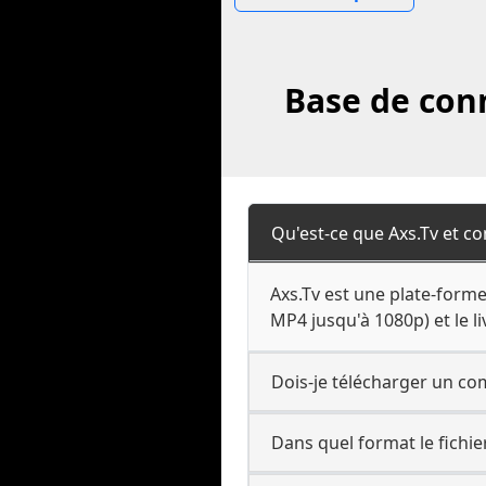
Base de conn
Qu'est-ce que Axs.Tv et co
Axs.Tv est une plate-form
MP4 jusqu'à 1080p) et le l
Dois-je télécharger un co
Dans quel format le fichier