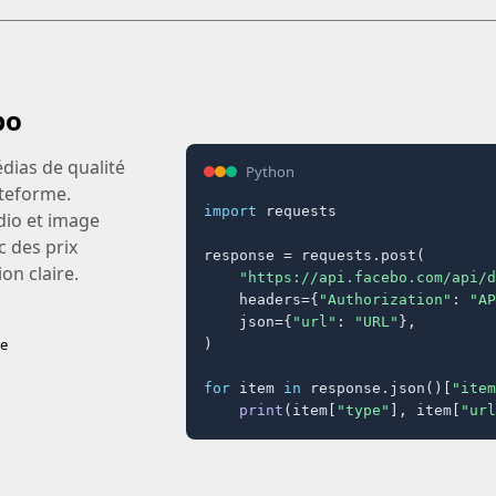
bo
dias de qualité
Python
ateforme.
import
 requests

dio et image
c des prix
response = requests.post(

on claire.
"https://api.facebo.com/api/d
    headers={
"Authorization"
: 
"AP
    json={
"url"
: 
"URL"
},

se
)

for
 item 
in
 response.json()[
"item
print
(item[
"type"
], item[
"url