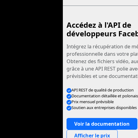
Accédez à l'API de
développeurs Face
Intégrez la récupération de mé
professionnelle dans votre pl
Obtenez des fichiers vidéo, au
grâce à une API REST polie ave
prévisibles et une documentati
API REST de qualité de production
Documentation détaillée et polonai
Prix mensuel prévisible
Soutien aux entreprises disponibles
Voir la documentation
Afficher le prix