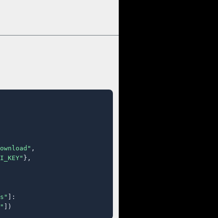
ownload"
,

I_KEY"
},

s"
]:

"
])