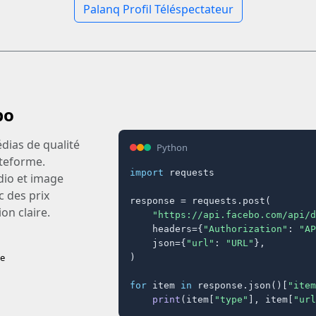
Palanq Profil Téléspectateur
bo
dias de qualité
Python
ateforme.
import
 requests

dio et image
c des prix
response = requests.post(

on claire.
"https://api.facebo.com/api/d
    headers={
"Authorization"
: 
"AP
    json={
"url"
: 
"URL"
},

se
)

for
 item 
in
 response.json()[
"item
print
(item[
"type"
], item[
"url