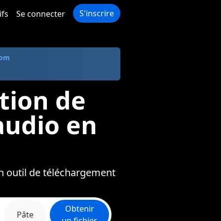
S'inscrire
ifs
Se connecter
com
tion de
audio en
un outil de téléchargement
Obtenir
Pâte
un fichier