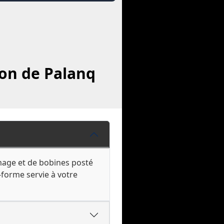
ion de Palanq
mage et de bobines posté
-forme servie à votre