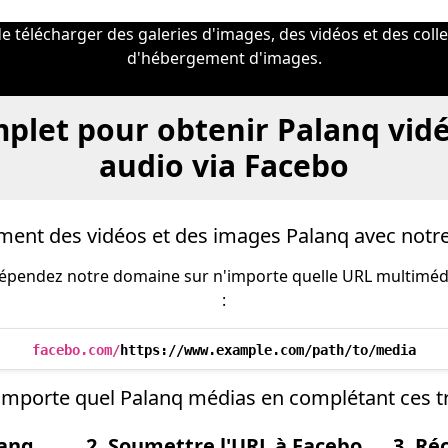
télécharger des galeries d'images, des vidéos et des colle
d'hébergement d'images.
plet pour obtenir Palanq vidé
audio via Facebo
ment des vidéos et des images Palanq avec notr
 prépendez notre domaine sur n'importe quelle URL multimé
:
facebo.com/
https://www.example.com/path/to/media
'importe quel Palanq médias en complétant ces tr
lanq
2. Soumettre l'URL à Facebo
3. Ré