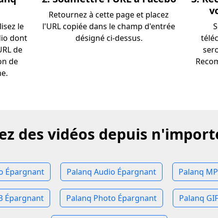
v
Retournez à cette page et placez
isez le
l'URL copiée dans le champ d'entrée
S
dio dont
désigné ci-dessus.
télé
'URL de
sero
on de
Recom
me.
ez des vidéos depuis n'importe
o Épargnant
Palanq Audio Épargnant
Palanq MP
3 Épargnant
Palanq Photo Épargnant
Palanq GI